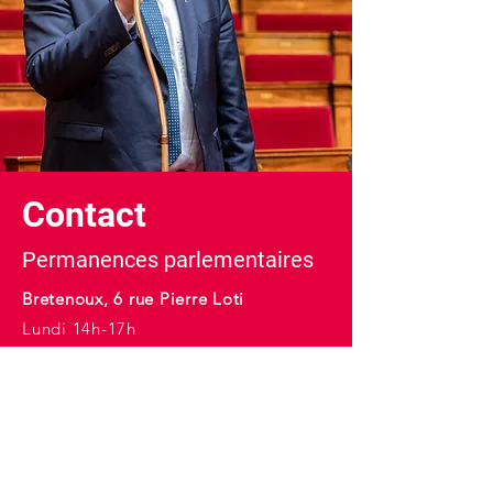
Contact
Permanences parlementaires
Bretenoux, 6 rue Pierre Loti
Lundi 14h-17h
Mardi 9h-12h
Figeac, 40 bd Georges Juskiewenski
Mercredi 10h-17h
E-mail :