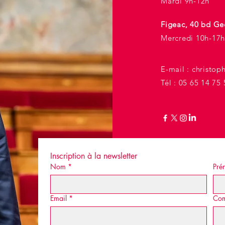
Mardi 9h-12h
Figeac, 40 bd Ge
Mercredi 10h-17h
E-mail :
christop
Tél : 05 65 14 75 
Inscription à la newsletter
Nom
*
Pré
Email
*
Co