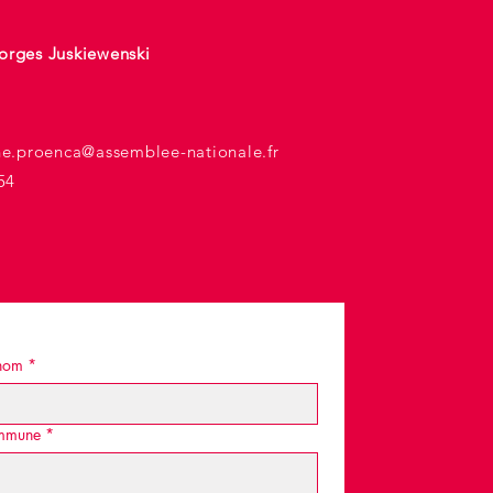
orges Juskiewenski
he.proenca@assemblee-nationale.fr
54
nom
*
mmune
*