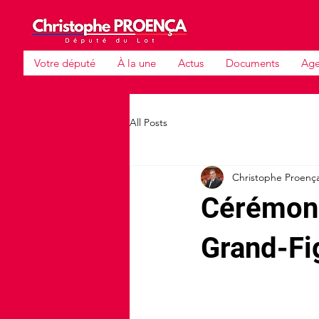
Votre député
À la une
Actus
Documents
Ag
All Posts
Christophe Proenç
Cérémoni
Grand-Fi