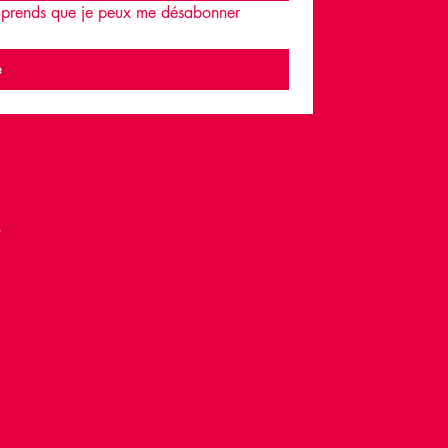
omprends que je peux me désabonner 
e
é