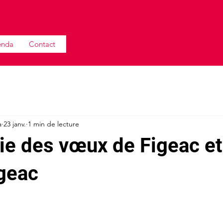
enda
Contact
a
23 janv.
1 min de lecture
e des vœux de Figeac et
geac