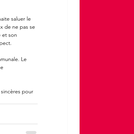
ite saluer le 
ix de ne pas se 
 et son 
pect. 
mmunale. Le 
e 
 sincères pour 