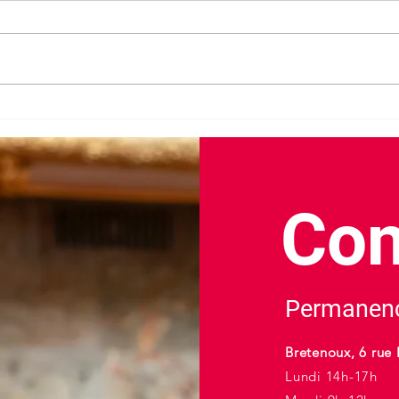
Don 
Deux ans de mandat :
découvrez mon bilan d'action
Con
Permanenc
Bretenoux, 6 rue 
Lundi 14h-17h