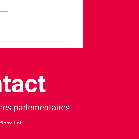
du sang à Biars-sur-Cère
tact
es parlementaires
Pierre Loti