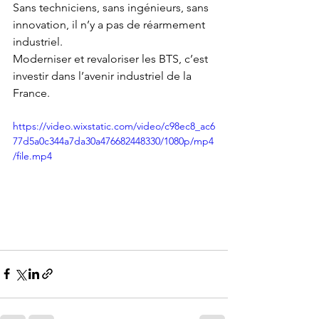
Sans techniciens, sans ingénieurs, sans 
innovation, il n’y a pas de réarmement 
industriel.
Moderniser et revaloriser les BTS, c’est 
investir dans l’avenir industriel de la 
France.
https://video.wixstatic.com/video/c98ec8_ac6
77d5a0c344a7da30a476682448330/1080p/mp4
/file.mp4