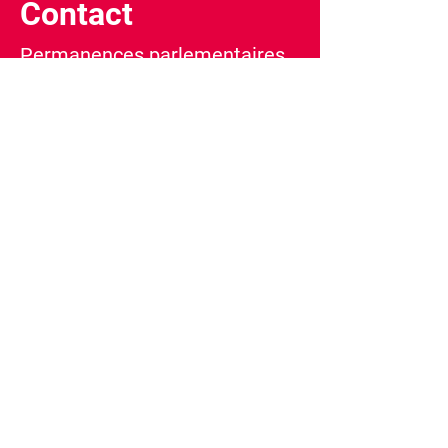
Contact
Permanences parlementaires
Bretenoux, 6 rue Pierre Loti
Lundi 14h-17h
Mardi 9h-12h
Figeac, 40 bd Georges Juskiewenski
Mercredi 10h-17h
E-mail :
christophe.proenca@assemblee-
nationale.fr
Tél :
05 65 14 75 54
Inscription à la newsletter
Nom
*