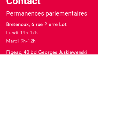
Contact
Permanences parlementaires
Bretenoux, 6 rue Pierre Loti
Lundi 14h-17h
Mardi 9h-12h
Figeac, 40 bd Georges Juskiewenski
Mercredi 10h-17h
E-mail :
christophe.proenca@assemblee-
nationale.fr
Tél :
05 65 14 75 54
Inscription à la newsletter
Nom
*