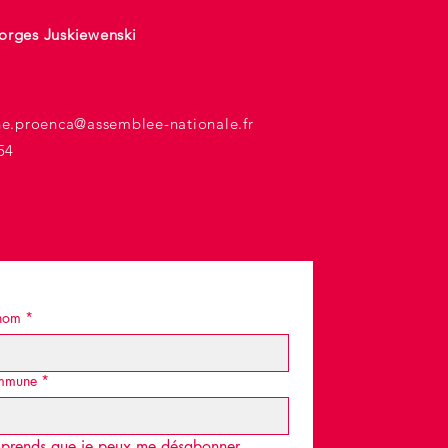
orges Juskiewenski
he.proenca@assemblee-nationale.fr
54
nom
*
mmune
*
omprends que je peux me désabonner 