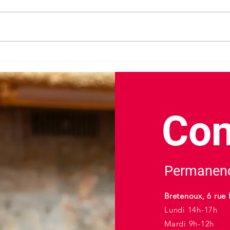
Don 
Deux ans de mandat :
découvrez mon bilan d'action
Con
Permanenc
Bretenoux, 6 rue 
Lundi 14h-17h
Mardi 9h-12h