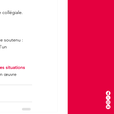
 collégiale.
re soutenu :  
d’un 
s situations 
 en œuvre 