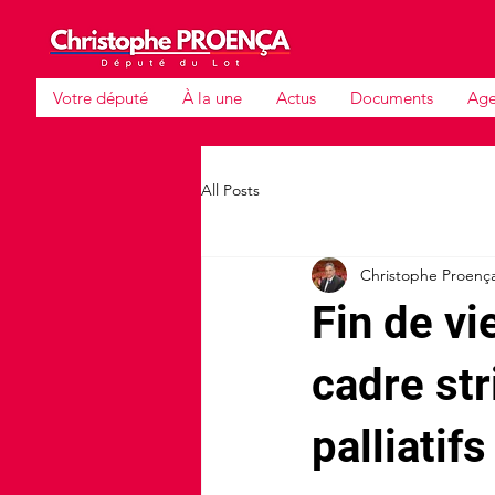
Votre député
À la une
Actus
Documents
Ag
All Posts
Christophe Proenç
Fin de vi
cadre str
palliatifs