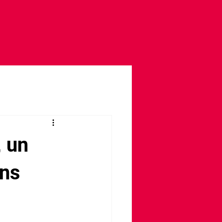
, un
ins