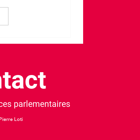
du sang à Biars-sur-Cère
tact
es parlementaires
Pierre Loti