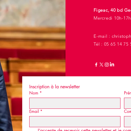
Figeac, 40 bd Ge
Mercredi 10h-17h
E-mail :
christop
Tél : 05 65 14 75 
Inscription à la newsletter
Nom
*
Pré
Email
*
Co
J’accepte de recevoir cette newsletter et je c