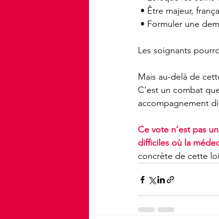
 • Être majeur, franç
 • Formuler une dema
Les soignants pourro
Mais au-delà de cette 
C’est un combat que 
accompagnement dig
Ce vote n’est pas un
difficiles où la méde
concrète de cette lo