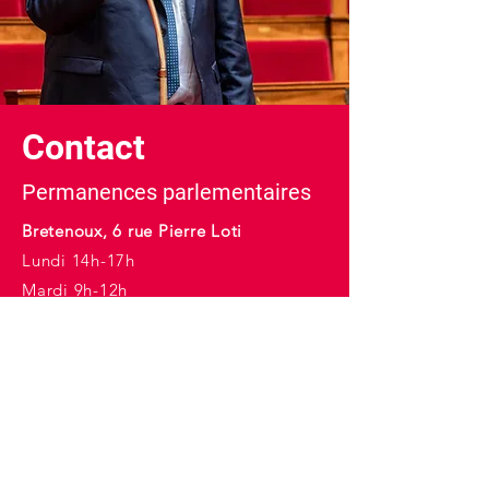
Contact
Permanences parlementaires
Bretenoux, 6 rue Pierre Loti
Lundi 14h-17h
Mardi 9h-12h
Figeac, 40 bd Georges Juskiewenski
Mercredi 10h-17h
E-mail :
christophe.proenca@assemblee-
nationale.fr
Tél :
05 65 14 75 54