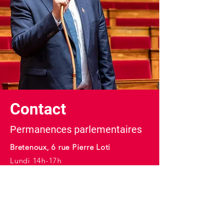
Contact
Permanences parlementaires
Bretenoux, 6 rue Pierre Loti
Lundi 14h-17h
Mardi 9h-12h
Figeac, 40 bd Georges Juskiewenski
Mercredi 10h-17h