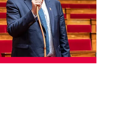
Contact
Permanences parlementaires
Bretenoux, 6 rue Pierre Loti
Lundi 14h-17h
Mardi 9h-12h
Figeac, 40 bd Georges Juskiewenski
Mercredi 10h-17h