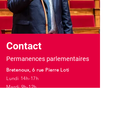
Contact
Permanences parlementaires
Bretenoux, 6 rue Pierre Loti
Lundi 14h-17h
Mardi 9h-12h
Figeac, 40 bd Georges Juskiewenski
Mercredi 10h-17h
E-mail :
christophe.proenca@assemblee-
nationale.fr