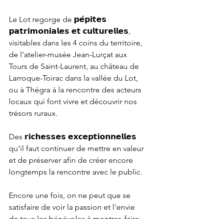
Le Lot regorge de 𝗽𝗲́𝗽𝗶𝘁𝗲𝘀 
𝗽𝗮𝘁𝗿𝗶𝗺𝗼𝗻𝗶𝗮𝗹𝗲𝘀 𝗲𝘁 𝗰𝘂𝗹𝘁𝘂𝗿𝗲𝗹𝗹𝗲𝘀, 
visitables dans les 4 coins du territoire, 
de l'atelier-musée Jean-Lurçat aux 
Tours de Saint-Laurent, au château de 
Larroque-Toirac dans la vallée du Lot, 
ou à Thégra à la rencontre des acteurs 
locaux qui font vivre et découvrir nos 
trésors ruraux.
Des 𝗿𝗶𝗰𝗵𝗲𝘀𝘀𝗲𝘀 𝗲𝘅𝗰𝗲𝗽𝘁𝗶𝗼𝗻𝗻𝗲𝗹𝗹𝗲𝘀 
qu'il faut continuer de mettre en valeur 
et de préserver afin de créer encore 
longtemps la rencontre avec le public.
Encore une fois, on ne peut que se 
satisfaire de voir la passion et l'envie 
de tous les bénévoles à montrer, faire 