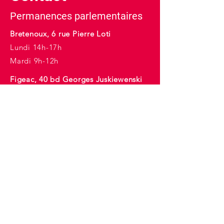
Permanences parlementaires
Bretenoux, 6 rue Pierre Loti
Lundi 14h-17h
Mardi 9h-12h
Figeac, 40 bd Georges Juskiewenski
Mercredi 10h-17h
E-mail :
christophe.proenca@assemblee-
nationale.fr
Tél :
05 65 14 75 54
Inscription à la newsletter
Nom
*