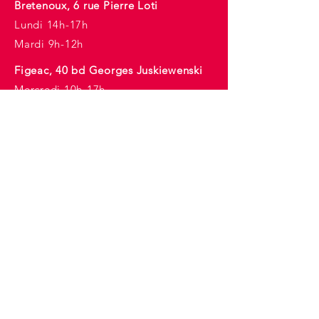
Bretenoux, 6 rue Pierre Loti
Lundi 14h-17h
Mardi 9h-12h
Figeac, 40 bd Georges Juskiewenski
Mercredi 10h-17h
E-mail :
christophe.proenca@assemblee-
nationale.fr
Tél :
05 65 14 75 54
Inscription à la newsletter
Nom
*
Prénom
*