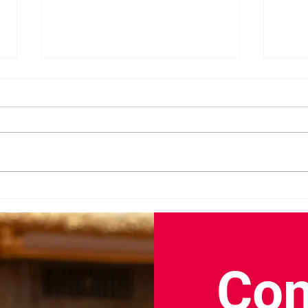
Don 
Deux ans de mandat :
découvrez mon bilan d'action
Con