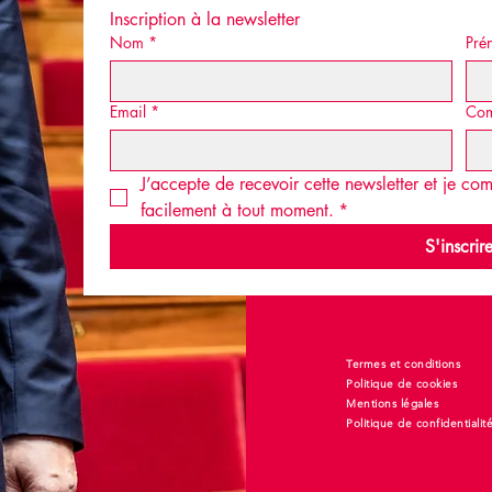
Inscription à la newsletter
Nom
*
Pré
Email
*
Co
J’accepte de recevoir cette newsletter et je c
facilement à tout moment.
*
S'inscrir
Termes et conditions
Politique de cookies
Mentions légales
Politique de confidentialit