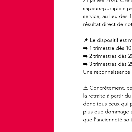
21 janvier 2026. C’e
sapeurs-pompiers peu
service, au lieu des 
résultat direct de no
📌 Le dispositif est 
➡️ 1 trimestre dès 10
➡️ 2 trimestres dès 2
➡️ 3 trimestres dès 2
Une reconnaissance 
⚠️ Concrètement, ce
la retraite à partir d
donc tous ceux qui p
plus que dommage au
que l’ancienneté soit