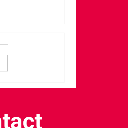
du sang à Biars-sur-Cère
tact