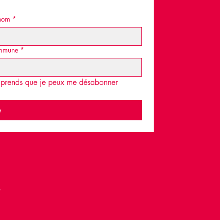
nom
*
mmune
*
omprends que je peux me désabonner 
e
é