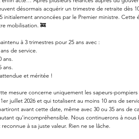
st enfin acté… Après plusieurs relances auprès du gouve
vent désormais acquérir un trimestre de retraite dès 1
15 initialement annoncées par le Premier ministre. Cette é
tre mobilisation. 🚒
maintenu à 3 trimestres pour 25 ans avec : 
 ans de service.
0 ans.
5 ans.
attendue et méritée ! 
tte mesure concerne uniquement les sapeurs-pompiers q
u 1er juillet 2026 et qui totalisent au moins 10 ans de servi
artiront avant cette date, même avec 30 ou 35 ans de car
tant qu’incompréhensible. Nous continuerons à nous b
 reconnue à sa juste valeur. Rien ne se lâche.