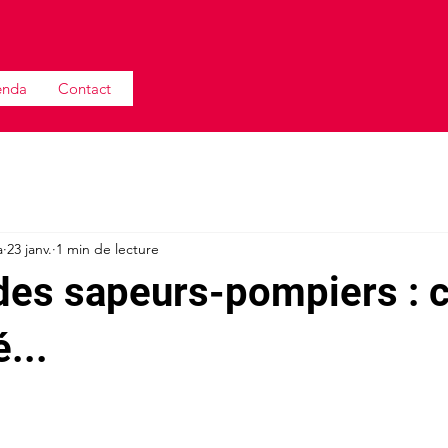
enda
Contact
a
23 janv.
1 min de lecture
des sapeurs-pompiers : c
...