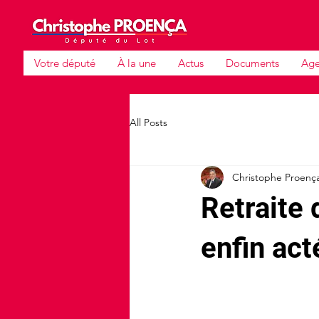
Votre député
À la une
Actus
Documents
Ag
All Posts
Christophe Proenç
Retraite 
enfin acté