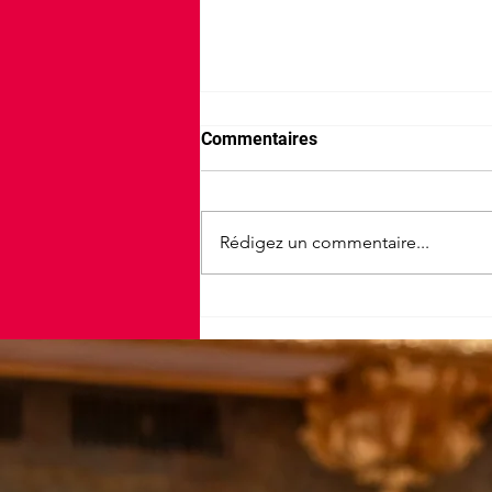
Commentaires
Rédigez un commentaire...
25e édition de la Vélotoise à
Figeac