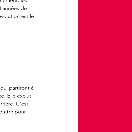
rnement, les 
0 années de 
volution est le 
ui partiront à 
ce. Elle exclut 
rière. C’est 
attre pour 