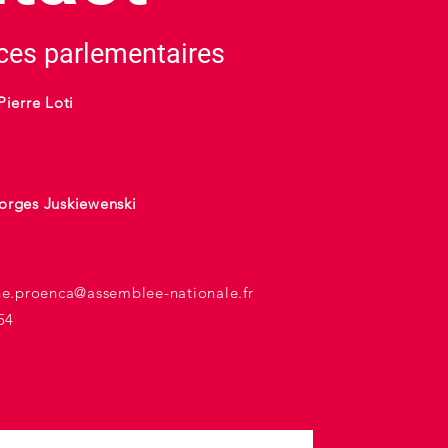
es parlementaires
Pierre Loti
orges Juskiewenski
he.proenca@assemblee-nationale.fr
54