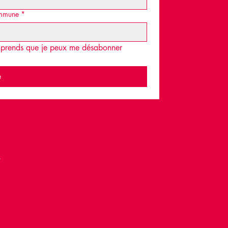
mmune
*
omprends que je peux me désabonner 
e
é