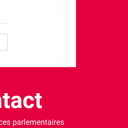
du sang à Biars-sur-Cère
tact
es parlementaires