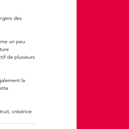
ergers des 
irme un peu 
ture 
tif de plusieurs 
galement la 
ette 
ruit, créatrice 