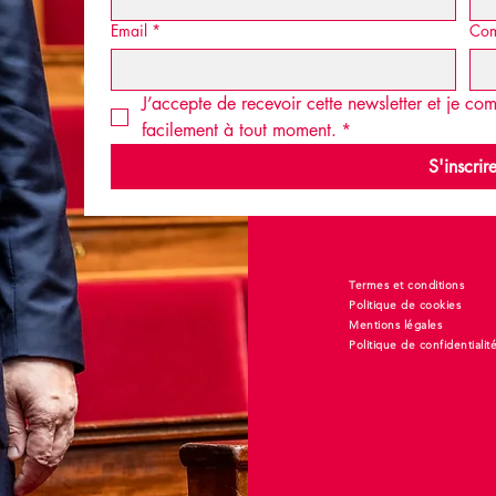
Email
*
Co
J’accepte de recevoir cette newsletter et je c
facilement à tout moment.
*
S'inscrir
Termes et conditions
Politique de cookies
Mentions légales
Politique de confidentialit