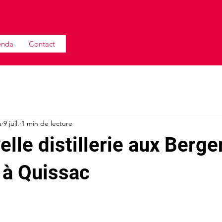
enda
Contact
a
9 juil.
1 min de lecture
lle distillerie aux Berge
 à Quissac