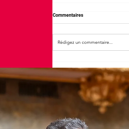
Commentaires
Rédigez un commentaire...
25e édition de la Vélotoise à
Figeac