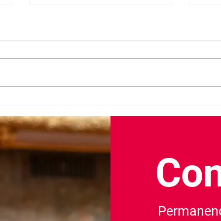
Don 
Deux ans de mandat :
découvrez mon bilan d'action
Con
Permanenc