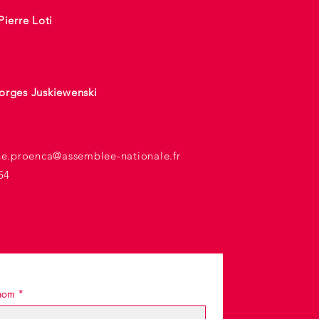
Pierre Loti
orges Juskiewenski
he.proenca@assemblee-nationale.fr
54
nom
*