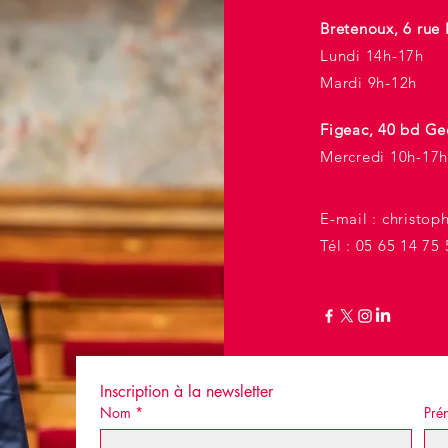
Bretenoux, 6 rue 
Lundi 14h-17h
Mardi 9h-12h
Figeac, 40 bd Ge
Mercredi 10h-17h
E-mail :
christop
Tél : 05 65 14 75 
Inscription à la newsletter
Nom
*
Pré