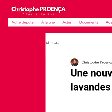
Votre député
À la une
Actus
Documents
Ag
All Posts
Christophe Proenç
Une nouve
lavandes